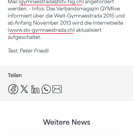
Mail (
gymnaestrada
@stv-fsg.ch
) angefordert
werden. – Infos: Das Verbandsmagazin GYMlive
informiert über die Welt-Gymnaestrada 2015 und
ab Anfang November 2013 wird die Internetseite
(
www.stv-gymnaestrada.ch
) aktualisiert
aufgeschaltet.
Text: Peter Friedli
Teilen
facebook
x
linkedin
whatsapp
email
Weitere News