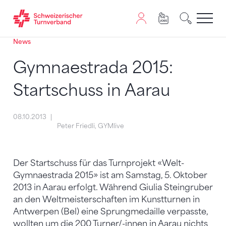
News
Zum Inhalt springen
Zur Sitemap navigieren
Zum Navigieren dieser Seite wird JavaScript benötigt. A
Gymnaestrada 2015:
Startschuss in Aarau
08.10.2013
Peter Friedli, GYMlive
Der Startschuss für das Turnprojekt «Welt-
Gymnaestrada 2015» ist am Samstag, 5. Oktober
2013 in Aarau erfolgt. Während Giulia Steingruber
an den Weltmeisterschaften im Kunstturnen in
Antwerpen (Bel) eine Sprungmedaille verpasste,
wollten um die 200 Turner/-innen in Aarau nichts