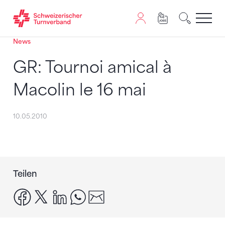
News
Zum Inhalt springen
Zur Sitemap navigieren
Zum Navigieren dieser Seite wird JavaScript benötigt. A
GR: Tournoi amical à
Macolin le 16 mai
10.05.2010
Teilen
facebook
x
linkedin
whatsapp
email