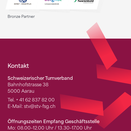
Bronze Partner
Fusszeile
Kontakt
Schweizerischer Turnverband
Bahnhofstrasse 38
5000 Aarau
Tel.
+ 41 62 837 82 00
E-Mail:
stv
@stv-fsg.ch
Öffnungszeiten Empfang Geschäftsstelle
Mo: 08.00–12.00 Uhr / 13.30–17.00 Uhr