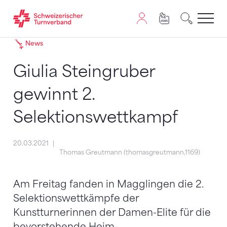
Zum Inhalt springen
Zur Sitemap navigieren
Zum Navigieren dieser Seite wird JavaScript benötigt. A
News
Giulia Steingruber
gewinnt 2.
Selektionswettkampf
20.03.2021
Thomas Greutmann (thomasgreutmann,1169)
Am Freitag fanden in Magglingen die 2.
Selektionswettkämpfe der
Kunstturnerinnen der Damen-Elite für die
bevorstehende Heim-