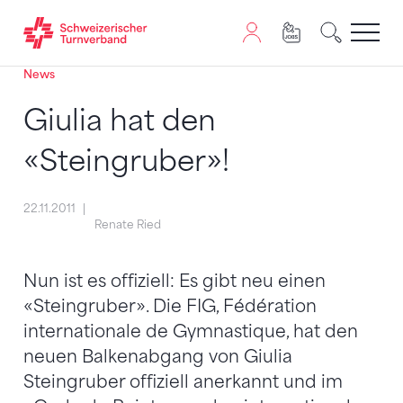
News
Zum Inhalt springen
Zur Sitemap navigieren
Zum Navigieren dieser Seite wird JavaScript benötigt. A
Giulia hat den
«Steingruber»!
22.11.2011
Renate Ried
Nun ist es offiziell: Es gibt neu einen
«Steingruber». Die FIG, Fédération
internationale de Gymnastique, hat den
neuen Balkenabgang von Giulia
Steingruber offiziell anerkannt und im