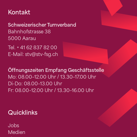
Fusszeile
Kontakt
Schweizerischer Turnverband
Bahnhofstrasse 38
5000 Aarau
Tel.
+ 41 62 837 82 00
E-Mail:
stv
@stv-fsg.ch
Öffnungszeiten Empfang Geschäftsstelle
Mo: 08.00–12.00 Uhr / 13.30–17.00 Uhr
Di-Do: 08.00–13.00 Uhr
Fr: 08.00–12.00 Uhr / 13.30–16.00 Uhr
Quicklinks
Jobs
Medien