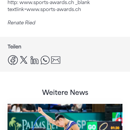
http: www.sports-awards.ch _blank
textlink>www.sports-awards.ch
Renate Ried
Teilen
facebook
x
linkedin
whatsapp
email
Weitere News
Nächster Halt: Weltmeisterschaft