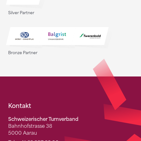
Silver Partner
Bronze Partner
Fusszeile
Kontakt
Schweizerischer Turnverband
Bahnhofstrasse 38
5000 Aarau