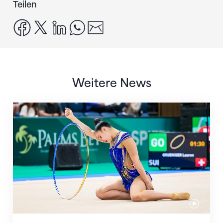
Teilen
facebook
x
linkedin
whatsapp
email
Weitere News
Nächster Halt: Weltmeisterschaft