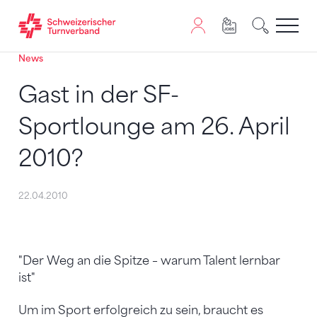
News
Zum Inhalt springen
Zur Sitemap navigieren
Zum Navigieren dieser Seite wird JavaScript benötigt. A
Gast in der SF-
Sportlounge am 26. April
2010?
22.04.2010
"Der Weg an die Spitze – warum Talent lernbar
ist"
Um im Sport erfolgreich zu sein, braucht es