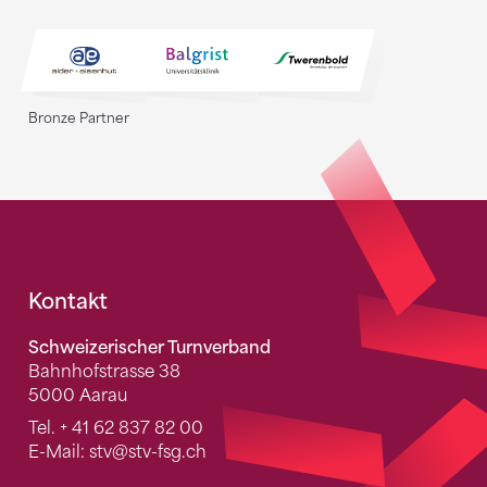
Bronze Partner
Fusszeile
Kontakt
Schweizerischer Turnverband
Bahnhofstrasse 38
5000 Aarau
Tel.
+ 41 62 837 82 00
E-Mail:
stv
@stv-fsg.ch