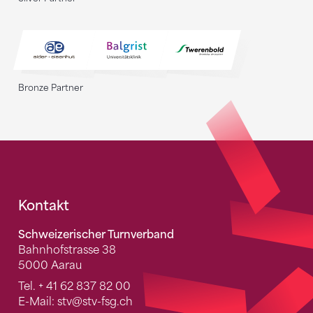
Bronze Partner
Fusszeile
Kontakt
Schweizerischer Turnverband
Bahnhofstrasse 38
5000 Aarau
Tel.
+ 41 62 837 82 00
E-Mail:
stv
@stv-fsg.ch