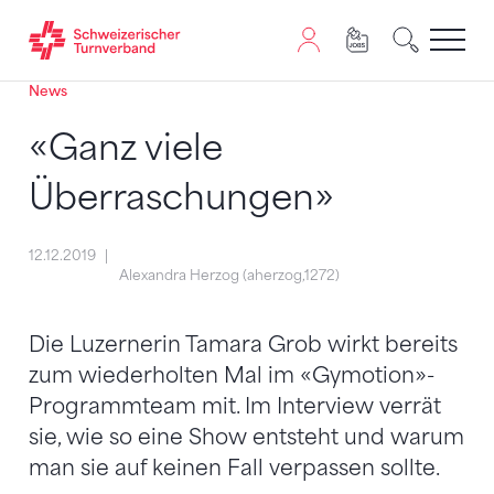
News
Zum Inhalt springen
Zur Sitemap navigieren
Zum Navigieren dieser Seite wird JavaScript benötigt. A
«Ganz viele
Überraschungen»
12.12.2019
Alexandra Herzog (aherzog,1272)
Die Luzernerin Tamara Grob wirkt bereits
zum wiederholten Mal im «Gymotion»-
Programmteam mit. Im Interview verrät
sie, wie so eine Show entsteht und warum
man sie auf keinen Fall verpassen sollte.