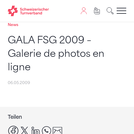
News
Zum Inhalt springen
Zur Sitemap navigieren
Zum Navigieren dieser Seite wird JavaScript benötigt. A
GALA FSG 2009 –
Galerie de photos en
ligne
06.05.2009
Teilen
facebook
x
linkedin
whatsapp
email