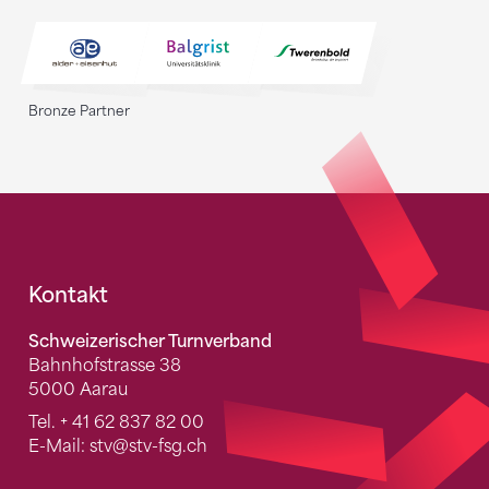
Bronze Partner
Fusszeile
Kontakt
Schweizerischer Turnverband
Bahnhofstrasse 38
5000 Aarau
Tel.
+ 41 62 837 82 00
E-Mail:
stv
@stv-fsg.ch