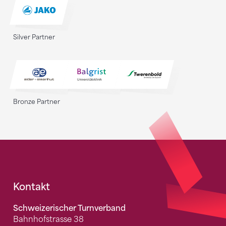
Silver Partner
Bronze Partner
Fusszeile
Kontakt
Schweizerischer Turnverband
Bahnhofstrasse 38