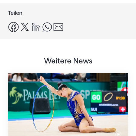
Teilen
facebook
x
linkedin
whatsapp
email
Weitere News
Nächster Halt: Weltmeisterschaft