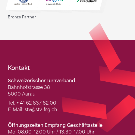
Bronze Partner
Fusszeile
Kontakt
Schweizerischer Turnverband
Bahnhofstrasse 38
5000 Aarau
Tel.
+ 41 62 837 82 00
E-Mail:
stv
@stv-fsg.ch
Öffnungszeiten Empfang Geschäftsstelle
Mo: 08.00–12.00 Uhr / 13.30–17.00 Uhr