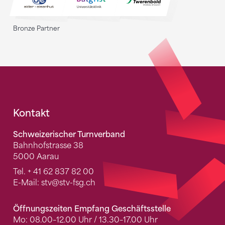
Bronze Partner
Fusszeile
Kontakt
Schweizerischer Turnverband
Bahnhofstrasse 38
5000 Aarau
Tel.
+ 41 62 837 82 00
E-Mail:
stv
@stv-fsg.ch
Öffnungszeiten Empfang Geschäftsstelle
Mo: 08.00–12.00 Uhr / 13.30–17.00 Uhr