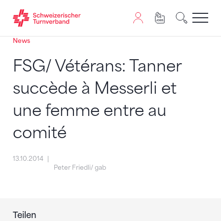
News
Zum Inhalt springen
Zur Sitemap navigieren
Zum Navigieren dieser Seite wird JavaScript benötigt. A
FSG/ Vétérans: Tanner
succède à Messerli et
une femme entre au
comité
13.10.2014
Peter Friedli/ gab
Teilen