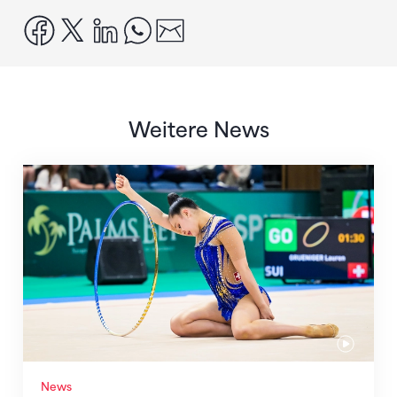
facebook
x
linkedin
whatsapp
email
Weitere News
Nächster Halt: Weltmeisterschaft
News