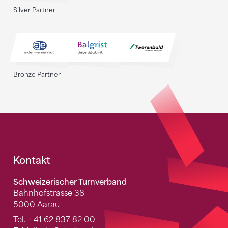
Silver Partner
Bronze Partner
Fusszeile
Kontakt
Schweizerischer Turnverband
Bahnhofstrasse 38
5000 Aarau
Tel.
+ 41 62 837 82 00