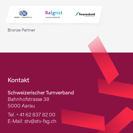
Bronze Partner
Fusszeile
Kontakt
Schweizerischer Turnverband
Bahnhofstrasse 38
5000 Aarau
Tel.
+ 41 62 837 82 00
E-Mail:
stv
@stv-fsg.ch