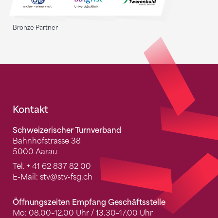
Bronze Partner
Fusszeile
Kontakt
Schweizerischer Turnverband
Bahnhofstrasse 38
5000 Aarau
Tel.
+ 41 62 837 82 00
E-Mail:
stv
@stv-fsg.ch
Öffnungszeiten Empfang Geschäftsstelle
Mo: 08.00–12.00 Uhr / 13.30–17.00 Uhr