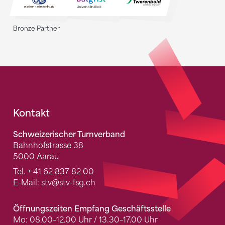
Bronze Partner
Fusszeile
Kontakt
Schweizerischer Turnverband
Bahnhofstrasse 38
5000 Aarau
Tel.
+ 41 62 837 82 00
E-Mail:
stv
@stv-fsg.ch
Öffnungszeiten Empfang Geschäftsstelle
Mo: 08.00–12.00 Uhr / 13.30–17.00 Uhr