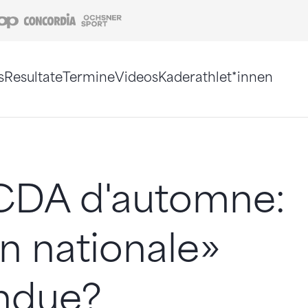
Coop
Concordia
Ochsner Sport
s
Resultate
Termine
Videos
Kaderathlet*innen
tigt. Alternativ können Sie die Sitemap ohne Jav
CDA d'automne:
n nationale»
ndue?