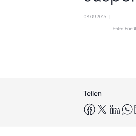
08.09.2015
Peter Fried
Teilen
facebook
x
linke