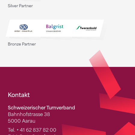
Silver Partner
Bronze Partner
Fusszeile
Kontakt
Schweizerischer Turnverband
Bahnhofstrasse 38
5000 Aarau
Tel.
+ 41 62 837 82 00