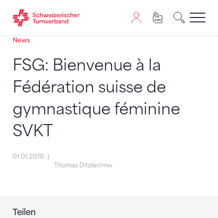
News
Zum Inhalt springen
Zur Sitemap navigieren
Zum Navigieren dieser Seite wird JavaScript benötigt. A
FSG: Bienvenue à la
Fédération suisse de
gymnastique féminine
SVKT
01.01.2018
Thomas Ditzler/mw
Teilen