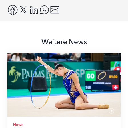
facebook
x
linkedin
whatsapp
email
Weitere News
Nächster Halt: Weltmeisterschaft
News