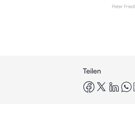
Peter Fried
Teilen
facebook
x
linke