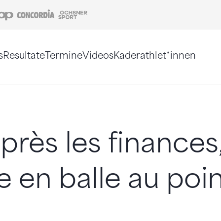
Coop
Concordia
Ochsner Sport
s
Resultate
Termine
Videos
Kaderathlet*innen
tigt. Alternativ können Sie die Sitemap ohne Jav
près les finances
re en balle au poi