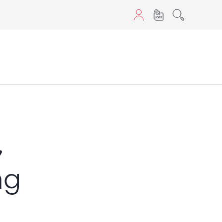
aScript nutzen.
,
ng