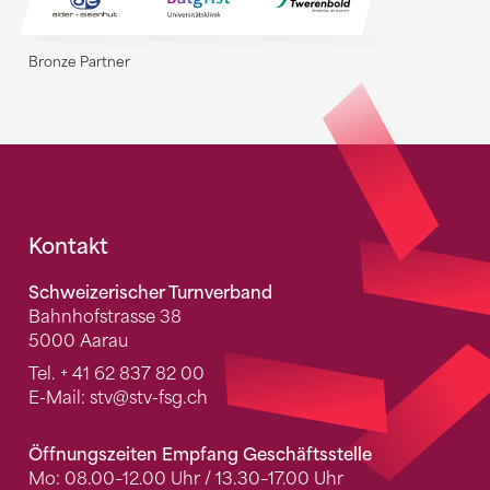
Bronze Partner
Fusszeile
Kontakt
Schweizerischer Turnverband
Bahnhofstrasse 38
5000 Aarau
Tel.
+ 41 62 837 82 00
E-Mail:
stv
@stv-fsg.ch
Öffnungszeiten Empfang Geschäftsstelle
Mo: 08.00–12.00 Uhr / 13.30–17.00 Uhr