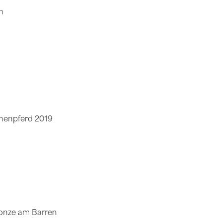
en
chenpferd 2019
onze am Barren