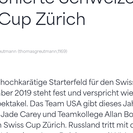
Cup Zürich
utmann (thomasgreutmann,1169)
 hochkarätige Starterfeld für den Swi
er 2019 steht fest und verspricht wi
ektakel. Das Team USA gibt dieses Ja
 Jade Carey und Teamkollege Allan B
wiss Cup Zürich. Russland tritt mit