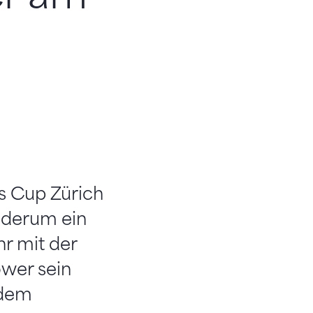
ss Cup Zürich
ederum ein
hr mit der
ower sein
 dem