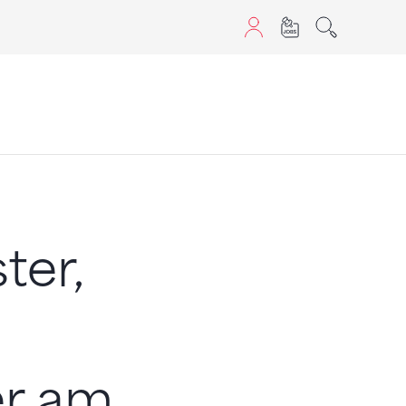
aScript nutzen.
ter,
er am