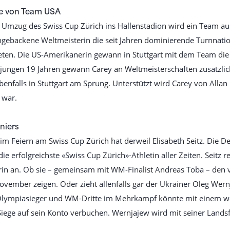
re von Team USA
 Umzug des Swiss Cup Zürich ins Hallenstadion wird ein Team a
schgebackene Weltmeisterin die seit Jahren dominierende Turnna
eten. Die US-Amerikanerin gewann in Stuttgart mit dem Team die
 jungen 19 Jahren gewann Carey an Weltmeisterschaften zusätzlich
ebenfalls in Stuttgart am Sprung. Unterstützt wird Carey von Allan 
 war.
niers
im Feiern am Swiss Cup Zürich hat derweil Elisabeth Seitz. Die Deu
ie erfolgreichste «Swiss Cup Zürich»-Athletin aller Zeiten. Seitz 
erin an. Ob sie – gemeinsam mit WM-Finalist Andreas Toba – den vi
ovember zeigen. Oder zieht allenfalls gar der Ukrainer Oleg Wernj
lympiasieger und WM-Dritte im Mehrkampf könnte mit einem wei
Siege auf sein Konto verbuchen. Wernjajew wird mit seiner Lands