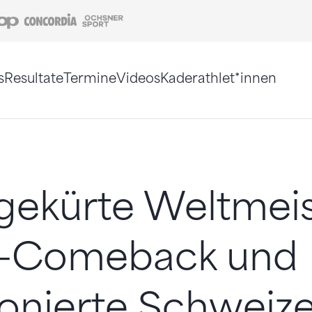
Coop
Concordia
Ochsner Sport
s
Resultate
Termine
Videos
Kaderathlet*innen
tigt. Alternativ können Sie die Sitemap ohne Jav
gekürte Weltmeis
S-Comeback und
onierte Schweiz