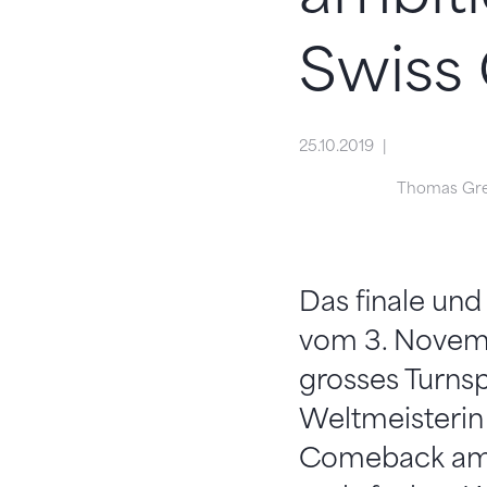
Swiss 
25.10.2019
Thomas Gre
Das finale und
vom 3. Novemb
grosses Turnsp
Weltmeisterin
Comeback am S