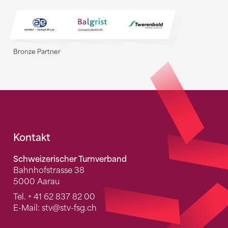
Bronze Partner
Fusszeile
Kontakt
Schweizerischer Turnverband
Bahnhofstrasse 38
5000 Aarau
Tel.
+ 41 62 837 82 00
E-Mail:
stv
@stv-fsg.ch