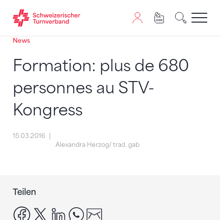
News
Zum Inhalt springen
Zur Sitemap navigieren
Zum Navigieren dieser Seite wird JavaScript benötigt. A
Formation: plus de 680
personnes au STV-
Kongress
15.03.2016
Alexandra Herzog/ trad. gab
Teilen
facebook
x
linkedin
whatsapp
email