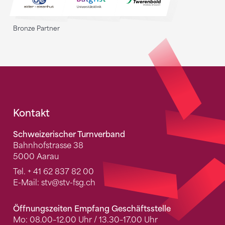
Bronze Partner
Fusszeile
Kontakt
Schweizerischer Turnverband
Bahnhofstrasse 38
5000 Aarau
Tel.
+ 41 62 837 82 00
E-Mail:
stv
@stv-fsg.ch
Öffnungszeiten Empfang Geschäftsstelle
Mo: 08.00–12.00 Uhr / 13.30–17.00 Uhr