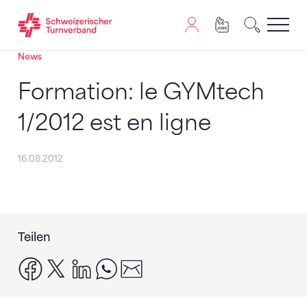
News
Zum Inhalt springen
Zur Sitemap navigieren
Zum Navigieren dieser Seite wird JavaScript benötigt. A
Formation: le GYMtech
1/2012 est en ligne
16.08.2012
Teilen
facebook
x
linkedin
whatsapp
email