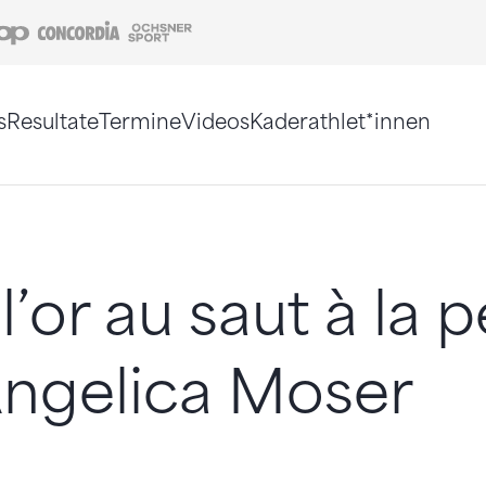
Coop
Concordia
Ochsner Sport
s
Resultate
Termine
Videos
Kaderathlet*innen
tigt. Alternativ können Sie die Sitemap ohne Jav
l’or au saut à la 
Angelica Moser