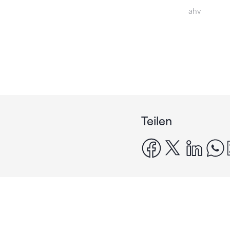
ahv
Teilen
facebook
x
linke