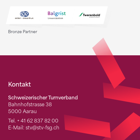
Bronze Partner
Fusszeile
Kontakt
Schweizerischer Turnverband
Bahnhofstrasse 38
5000 Aarau
Tel.
+ 41 62 837 82 00
E-Mail:
stv
@stv-fsg.ch