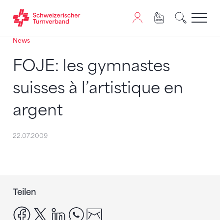
News
Zum Inhalt springen
Zur Sitemap navigieren
Zum Navigieren dieser Seite wird JavaScript benötigt. A
FOJE: les gymnastes
suisses à l’artistique en
argent
22.07.2009
Teilen
facebook
x
linkedin
whatsapp
email