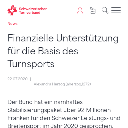
News
Zum Inhalt springen
Zur Sitemap navigieren
Zum Navigieren dieser Seite wird JavaScript benötigt. A
Finanzielle Unterstützung
für die Basis des
Turnsports
22.07.2020
Alexandra Herzog (aherzog,1272)
Der Bund hat ein namhaftes
Stabilisierungspaket über 92 Millionen
Franken für den Schweizer Leistungs- und
Breitensport im Jahr 2020 gesprochen.