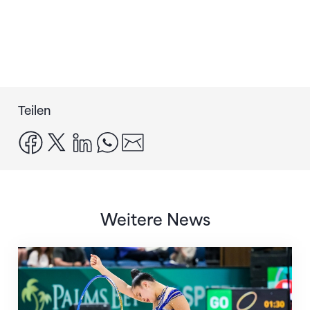
Teilen
facebook
x
linkedin
whatsapp
email
Weitere News
Nächster Halt: Weltmeisterschaft