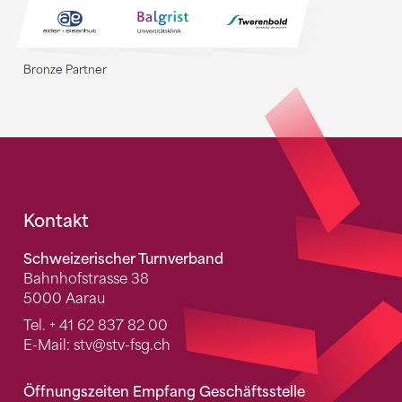
Bronze Partner
Fusszeile
Kontakt
Schweizerischer Turnverband
Bahnhofstrasse 38
5000 Aarau
Tel.
+ 41 62 837 82 00
E-Mail:
stv
@stv-fsg.ch
Öffnungszeiten Empfang Geschäftsstelle