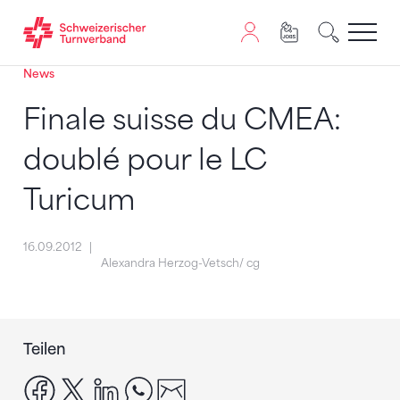
News
Zum Inhalt springen
Zur Sitemap navigieren
Zum Navigieren dieser Seite wird JavaScript benötigt. A
Finale suisse du CMEA:
doublé pour le LC
Turicum
16.09.2012
Alexandra Herzog-Vetsch/ cg
Teilen
facebook
x
linkedin
whatsapp
email