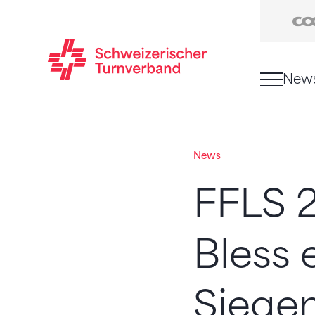
New
Zum Inhalt springen
Zur Sitemap navigieren
Zum Navigieren dieser Seite wird JavaScript benö
News
FFLS 2
Bless 
Siegen