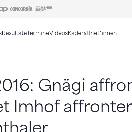
Coop
Concordia
Ochsner Sport
s
Resultate
Termine
Videos
Kaderathlet*innen
tigt. Alternativ können Sie die Sitemap ohne Jav
016: Gnägi affro
et Imhof affronte
thaler