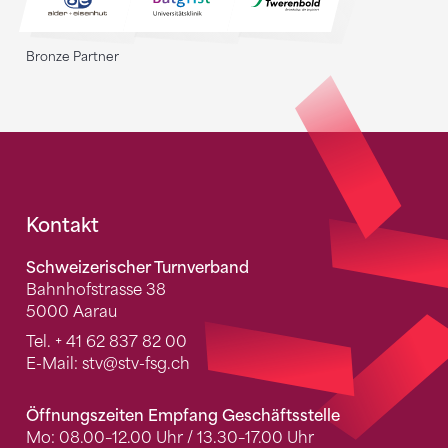
Bronze Partner
Fusszeile
Kontakt
Schweizerischer Turnverband
Bahnhofstrasse 38
5000 Aarau
Tel.
+ 41 62 837 82 00
E-Mail:
stv
@stv-fsg.ch
Öffnungszeiten Empfang Geschäftsstelle
Mo: 08.00–12.00 Uhr / 13.30–17.00 Uhr