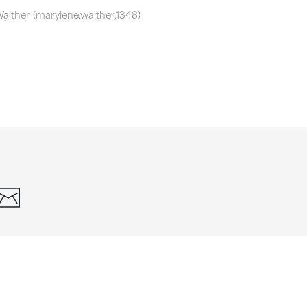
alther (marylene.walther,1348)
din
whatsapp
email