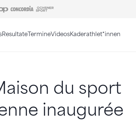
Coop
Concordia
Ochsner Sport
s
Resultate
Termine
Videos
Kaderathlet*innen
tigt. Alternativ können Sie die Sitemap ohne Jav
aison du sport
ienne inaugurée