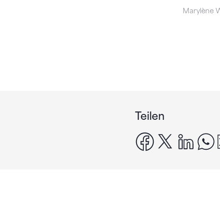
Marylène W
Teilen
facebook
x
linke