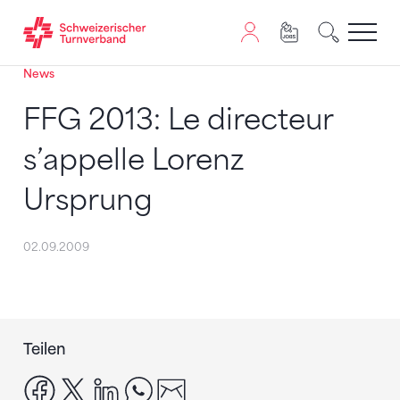
News
Zum Inhalt springen
Zur Sitemap navigieren
Zum Navigieren dieser Seite wird JavaScript benötigt. A
FFG 2013: Le directeur
s’appelle Lorenz
Ursprung
02.09.2009
Teilen
facebook
x
linkedin
whatsapp
email