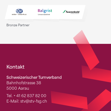
Bronze Partner
Fusszeile
Kontakt
Schweizerischer Turnverband
Bahnhofstrasse 38
5000 Aarau
Tel.
+ 41 62 837 82 00
E-Mail:
stv
@stv-fsg.ch