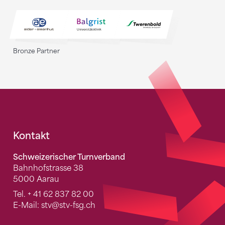
Bronze Partner
Fusszeile
Kontakt
Schweizerischer Turnverband
Bahnhofstrasse 38
5000 Aarau
Tel.
+ 41 62 837 82 00
E-Mail:
stv
@stv-fsg.ch