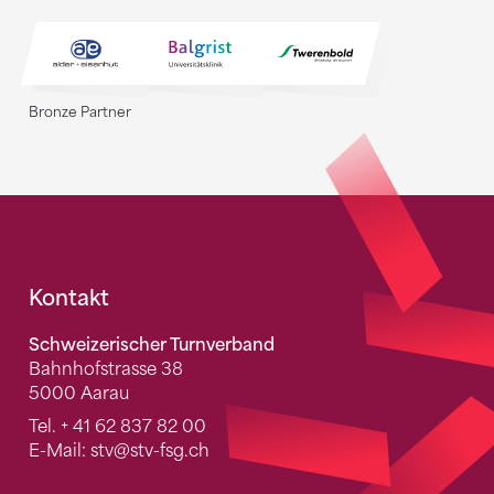
Bronze Partner
Fusszeile
Kontakt
Schweizerischer Turnverband
Bahnhofstrasse 38
5000 Aarau
Tel.
+ 41 62 837 82 00
E-Mail:
stv
@stv-fsg.ch