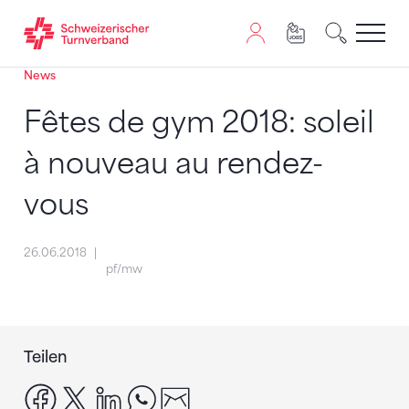
News
Zum Inhalt springen
Zur Sitemap navigieren
Zum Navigieren dieser Seite wird JavaScript benötigt. A
Fêtes de gym 2018: soleil
à nouveau au rendez-
vous
26.06.2018
pf/mw
Teilen
facebook
x
linkedin
whatsapp
email