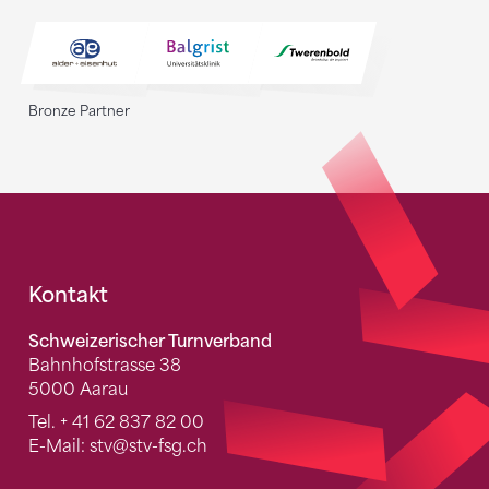
Bronze Partner
Fusszeile
Kontakt
Schweizerischer Turnverband
Bahnhofstrasse 38
5000 Aarau
Tel.
+ 41 62 837 82 00
E-Mail:
stv
@stv-fsg.ch