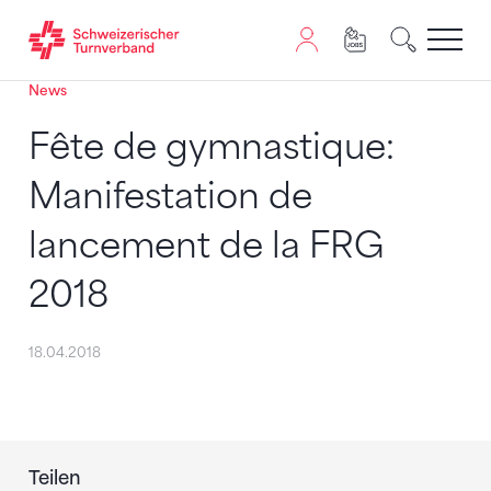
News
Zum Inhalt springen
Zur Sitemap navigieren
Zum Navigieren dieser Seite wird JavaScript benötigt. A
Fête de gymnastique:
Manifestation de
lancement de la FRG
2018
18.04.2018
Teilen