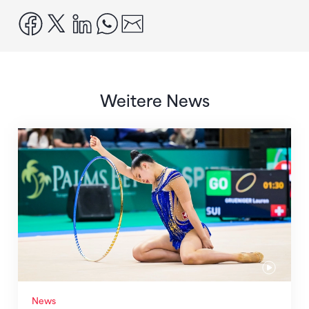
facebook
x
linkedin
whatsapp
email
Weitere News
Nächster Halt: Weltmeisterschaft
News