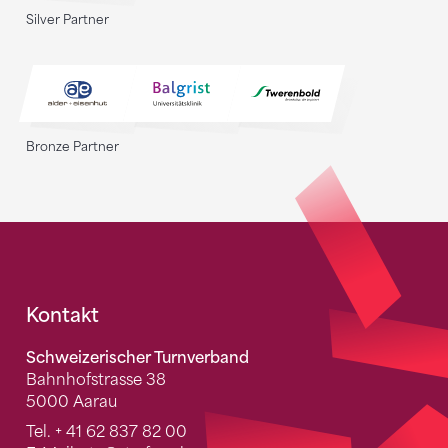
Silver Partner
Bronze Partner
Fusszeile
Kontakt
Schweizerischer Turnverband
Bahnhofstrasse 38
5000 Aarau
Tel.
+ 41 62 837 82 00