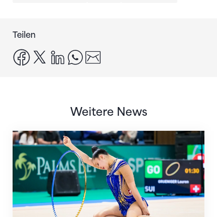
Teilen
facebook
x
linkedin
whatsapp
email
Weitere News
Nächster Halt: Weltmeisterschaft