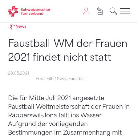
Zum Inhalt springen
Zur Sitemap navigieren
Zum Navigieren dieser Seite wird JavaScript benötigt. A
News
Faustball-WM der Frauen
2021 findet nicht statt
28.05.2021
Fredi Fäh / Swiss Faustball
Die für Mitte Juli 2021 angesetzte
Faustball-Weltmeisterschaft der Frauen in
Rapperswil-Jona fällt ins Wasser.
Aufgrund der vorliegenden
Bestimmungen im Zusammenhang mit