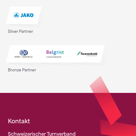
Silver Partner
Bronze Partner
Fusszeile
Kontakt
Schweizerischer Turnverband