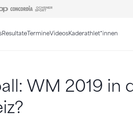
Coop
Concordia
Ochsner Sport
s
Resultate
Termine
Videos
Kaderathlet*innen
tigt. Alternativ können Sie die Sitemap ohne Jav
all: WM 2019 in 
iz?