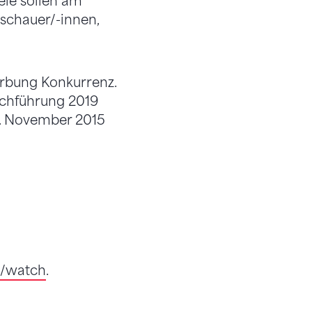
ele sollen am
schauer/-innen,
erbung Konkurrenz.
rchführung 2019
8. November 2015
/watch
.