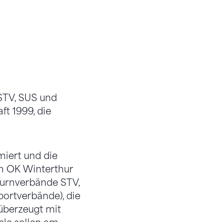
 STV, SUS und
t 1999, die
miert und die
em OK Winterthur
-Turnverbände STV,
ortverbände), die
überzeugt mit