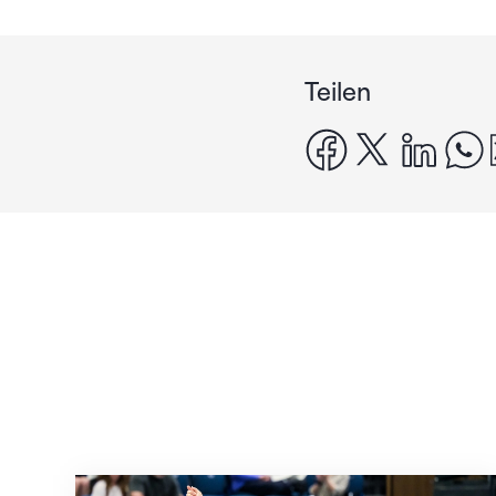
Teilen
facebook
x
linke
Nächster Halt: Weltmeisterschaft