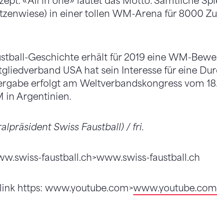
ept. «All in one» lautet das Motto. Sämtliche Spi
tzenwiese) in einer tollen WM-Arena für 8000 Zu
ustball-Geschichte erhält für 2019 eine WM-Bew
gliedverband USA hat sein Interesse für eine Du
ergabe erfolgt am Weltverbandskongress vom 1
in Argentinien.
alpräsident Swiss Faustball) / fri.
www.swiss-faustball.ch>www.swiss-faustball.ch
link https: www.youtube.com>
www.youtube.com