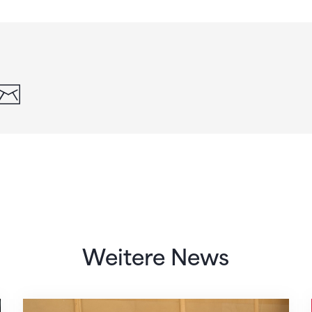
din
whatsapp
email
Weitere News
Mit klaren Zielen nach Zagreb