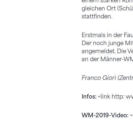
einem starken Konz
gleichen Ort (Schü
stattfinden.
Erstmals in der Fa
Der noch junge Mit
angemeldet. Die V
an der Männer-WM 
Franco Giori (Zentr
Infos:
<link http: 
WM-2019-Video:
<