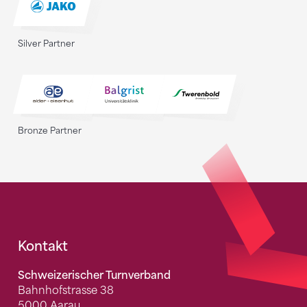
Silver Partner
Bronze Partner
Fusszeile
Kontakt
Schweizerischer Turnverband
Bahnhofstrasse 38
5000 Aarau