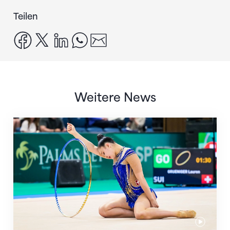
Teilen
facebook
x
linkedin
whatsapp
email
Weitere News
Nächster Halt: Weltmeisterschaft