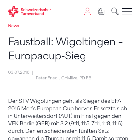
News
Zum Inhalt springen
Zur Sitemap navigieren
Zum Navigieren dieser Seite wird JavaScript benötigt. A
Faustball: Wigoltingen –
Europacup-Sieg
03.07.2016
Peter Friedli, GYMlive, PD FB
Der STV Wigoltingen geht als Sieger des EFA
2016 Men's European Cup hervor. Er setzte sich
in Unterweitersdorf (AUT) im Final gegen den
VFK Berlin (GER) mit 3:2 (9:11, 11:5, 7:11, 11:8, 11:6)
durch. Den entscheidenden fünften Satz
gewannen die Thurgauer mit 11:6. Damit sorgten