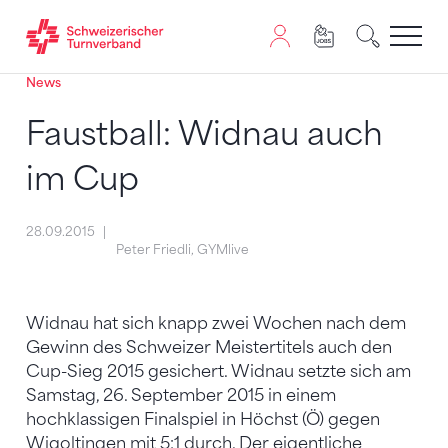
News
Zum Inhalt springen
Zur Sitemap navigieren
Zum Navigieren dieser Seite wird JavaScript benötigt. A
Faustball: Widnau auch
im Cup
28.09.2015
Peter Friedli, GYMlive
Widnau hat sich knapp zwei Wochen nach dem
Gewinn des Schweizer Meistertitels auch den
Cup-Sieg 2015 gesichert. Widnau setzte sich am
Samstag, 26. September 2015 in einem
hochklassigen Finalspiel in Höchst (Ö) gegen
Wigoltingen mit 5:1 durch. Der eigentliche