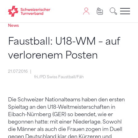
News
Zum Inhalt springen
Zur Sitemap navigieren
Zum Navigieren dieser Seite wird JavaScript benötigt. A
Faustball: U18-WM – auf
verlorenem Posten
21.07.2016
fri./PD Swiss Faustball/Fäh
Die Schweizer Nationalteams haben den ersten
Spieltag an den U18-Weltmeisterschaften in
Eibach-Nürnberg (GER) so beendet, wie er
begonnen hatte: mit einer Niederlage. Sowohl
die Männer als auch die Frauen zogen im Duell
gegen Deutschland klar den Kürzeren und