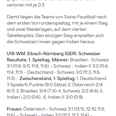
verloren mit je 0:3.
Damit liegen die Teams von Swiss Faustball nach
dem ersten Vorrundenspieltag, mit je einem Sieg
und zwei Niederlagen, auf dem vierten
Tabellenplatz. Den einzigen Sieg erspielten sich
die Schweizer/-innen gegen Indien heraus.
U18-WM. Eibach-Nürnberg (GER). Schweizer
Resultate, 1. Spieltag. Männer:
Brasilien - Schweiz
3:1 (11:8, 9:11, 11:8, 11:8). – Schweiz - Indien II 3:0 (11:4,
11:4, 11:1). – Deutschland - Schweiz 3:0 (11:3, 11:6,
11:3). –
Zwischenstand, 1. Spieltag:
1. Deutschland
3 Spiele/6 Punkte (9:0 Sätze). 2. Österreich 2/4
(6:1). 3. Brasilien 3/4 (7:4). 4. Schweiz 3/2 (4:6). 5.
Indien I 2/0 (0:6). 6. Indien II 3/0 (0:9).
Frauen:
Österreich - Schweiz 3:1 (13:15, 12:10, 11:6,
11:6). – Schweiz - Indien 3:0 (11:2, 11:3, 11:4). –