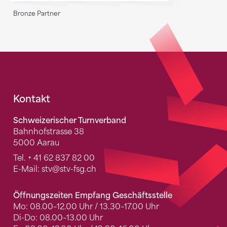
Bronze Partner
Fusszeile
Kontakt
Schweizerischer Turnverband
Bahnhofstrasse 38
5000 Aarau
Tel.
+ 41 62 837 82 00
E-Mail:
stv
@stv-fsg.ch
Öffnungszeiten Empfang Geschäftsstelle
Mo: 08.00–12.00 Uhr / 13.30–17.00 Uhr
Di-Do: 08.00–13.00 Uhr