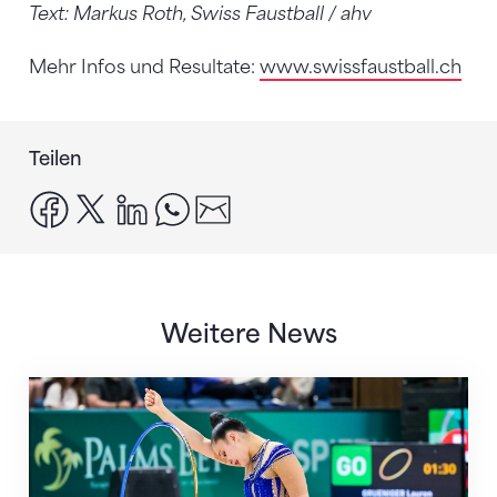
Text: Markus Roth, Swiss Faustball / ahv
Mehr Infos und Resultate:
www.swissfaustball.ch
Teilen
facebook
x
linkedin
whatsapp
email
Weitere News
Nächster Halt: Weltmeisterschaft