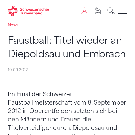
News
Zum Inhalt springen
Zur Sitemap navigieren
Zum Navigieren dieser Seite wird JavaScript benötigt. A
Faustball: Titel wieder an
Diepoldsau und Embrach
10.09.2012
Im Final der Schweizer
Faustballmeisterschaft vom 8. September
2012 in Oberentfelden setzten sich bei
den Männern und Frauen die
Titelverteidiger durch. Diepoldsau und