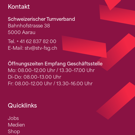
Fusszeile
Kontakt
Schweizerischer Turnverband
Bahnhofstrasse 38
5000 Aarau
Tel.
+ 41 62 837 82 00
E-Mail:
stv
@stv-fsg.ch
Öffnungszeiten Empfang Geschäftsstelle
Mo: 08.00–12.00 Uhr / 13.30–17.00 Uhr
Di-Do: 08.00–13.00 Uhr
Fr: 08.00–12.00 Uhr / 13.30–16.00 Uhr
Quicklinks
Jobs
Medien
Shop