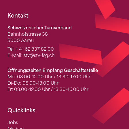
Fusszeile
Kontakt
Schweizerischer Turnverband
Bahnhofstrasse 38
5000 Aarau
Tel.
+ 41 62 837 82 00
E-Mail:
stv
@stv-fsg.ch
Öffnungszeiten Empfang Geschäftsstelle
Mo: 08.00–12.00 Uhr / 13.30–17.00 Uhr
Di-Do: 08.00–13.00 Uhr
Fr: 08.00–12.00 Uhr / 13.30–16.00 Uhr
Quicklinks
Jobs
Medien