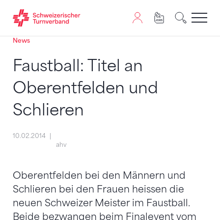
News
Zum Inhalt springen
Zur Sitemap navigieren
Zum Navigieren dieser Seite wird JavaScript benötigt. A
Faustball: Titel an
Oberentfelden und
Schlieren
10.02.2014
ahv
Oberentfelden bei den Männern und
Schlieren bei den Frauen heissen die
neuen Schweizer Meister im Faustball.
Beide bezwangen beim Finalevent vom