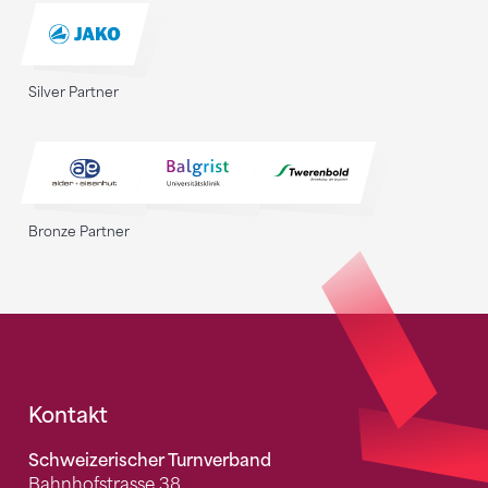
Silver Partner
Bronze Partner
Fusszeile
Kontakt
Schweizerischer Turnverband
Bahnhofstrasse 38