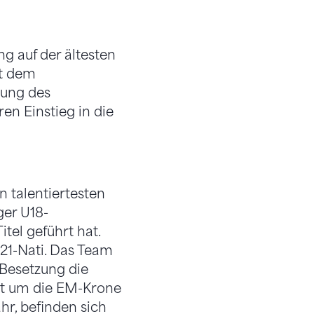
g auf der ältesten
it dem
kung des
en Einstieg in die
 talentiertesten
ger U18-
tel geführt hat.
U21-Nati. Das Team
 Besetzung die
eut um die EM-Krone
hr, befinden sich