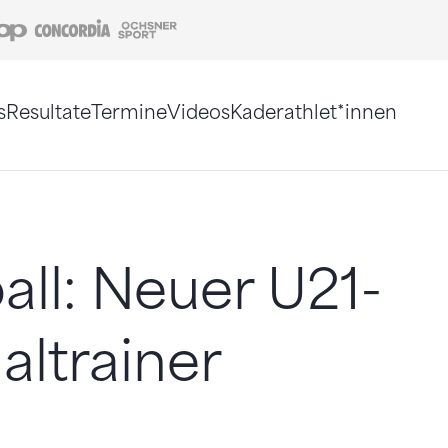
Coop
Concordia
Ochsner Sport
s
Resultate
Termine
Videos
Kaderathlet*innen
tigt. Alternativ können Sie die Sitemap ohne Jav
all: Neuer U21-
altrainer