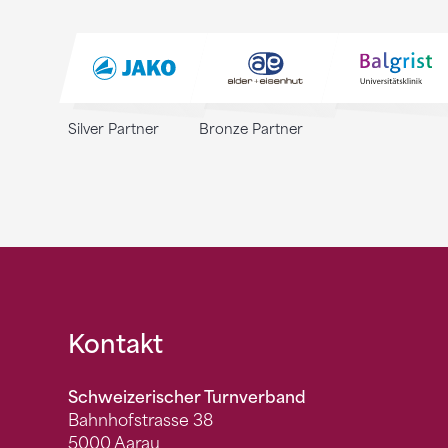
Silver Partner
Bronze Partner
Fusszeile
Kontakt
Schweizerischer Turnverband
Bahnhofstrasse 38
5000 Aarau