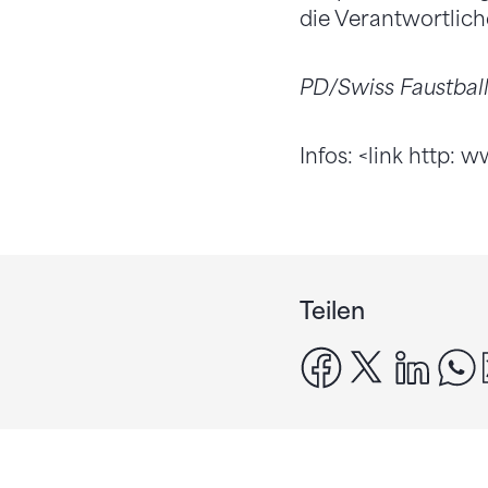
die Verantwortlich
PD/Swiss Faustball/
Infos: <link http: 
Teilen
facebook
x
linke