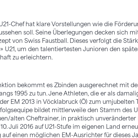
U21-Chef hat klare Vorstellungen wie die Förderun
ssehen soll. Seine Überlegungen decken sich m
ept von Swiss Faustball. Dieses verfolgt die Stär
U21, um den talentiertesten Junioren den später
ft zu erleichtern.
unktion bekommt es Zbinden ausgerechnet mit den
ngs 1995 zu tun. Jene Athleten, die er als damali
 der EM 2013 in Vöcklabruck (Ö) zum umjubelten Ti
rfolgsequipe bildet mittlerweile den Stamm des 
en/alten Cheftrainer, in praktisch unveränderter
/10. Juli 2016 auf U21-Stufe im eigenen Land ern
g auf einen möglichen EM-Ausrichter für dieses Ja