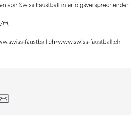
en von Swiss Faustball in erfolgsversprechende
fri.
www.swiss-faustball.ch>www.swiss-faustball.ch.
din
whatsapp
email