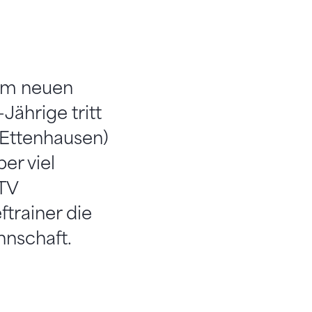
zum neuen
Jährige tritt
(Ettenhausen)
er viel
STV
ftrainer die
nschaft.