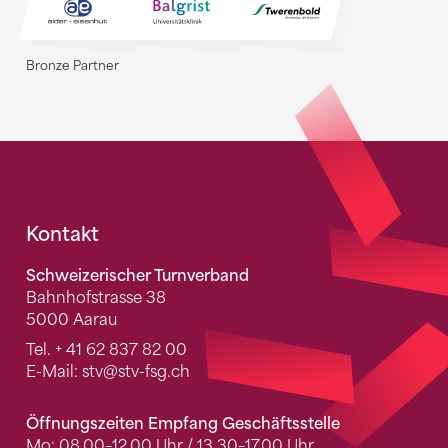
Bronze Partner
Fusszeile
Kontakt
Schweizerischer Turnverband
Bahnhofstrasse 38
5000 Aarau
Tel.
+ 41 62 837 82 00
E-Mail:
stv
@stv-fsg.ch
Öffnungszeiten Empfang Geschäftsstelle
Mo: 08.00–12.00 Uhr / 13.30–17.00 Uhr