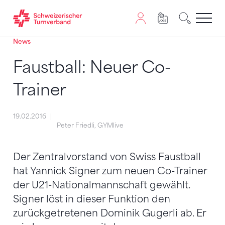
News
Zum Inhalt springen
Zur Sitemap navigieren
Zum Navigieren dieser Seite wird JavaScript benötigt. A
Faustball: Neuer Co-
Trainer
19.02.2016
Peter Friedli, GYMlive
Der Zentralvorstand von Swiss Faustball
hat Yannick Signer zum neuen Co-Trainer
der U21-Nationalmannschaft gewählt.
Signer löst in dieser Funktion den
zurückgetretenen Dominik Gugerli ab. Er