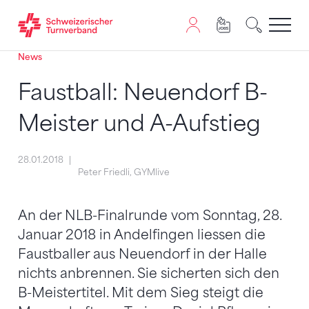
News
Zum Inhalt springen
Zur Sitemap navigieren
Zum Navigieren dieser Seite wird JavaScript benötigt. A
Faustball: Neuendorf B-
Meister und A-Aufstieg
28.01.2018
Peter Friedli, GYMlive
An der NLB-Finalrunde vom Sonntag, 28.
Januar 2018 in Andelfingen liessen die
Faustballer aus Neuendorf in der Halle
nichts anbrennen. Sie sicherten sich den
B-Meistertitel. Mit dem Sieg steigt die