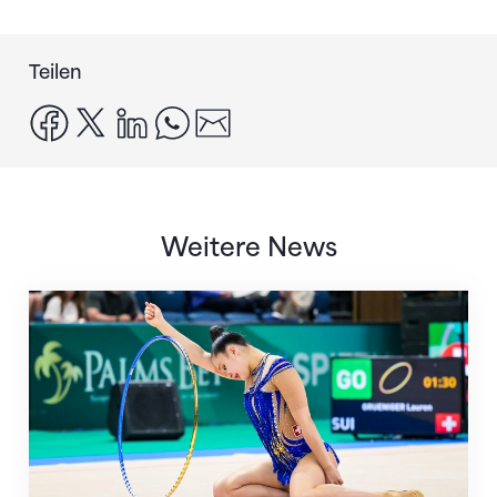
Teilen
facebook
x
linkedin
whatsapp
email
Weitere News
Nächster Halt: Weltmeisterschaft