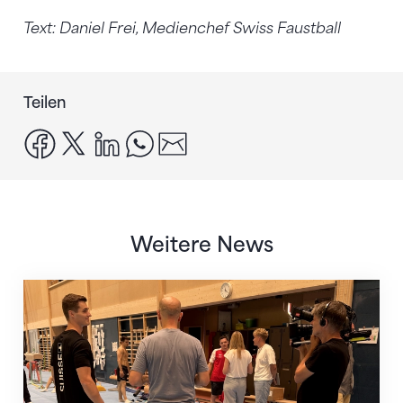
Text: Daniel Frei, Medienchef Swiss Faustball
Teilen
facebook
x
linkedin
whatsapp
email
Weitere News
Mit klaren Zielen nach Zagreb