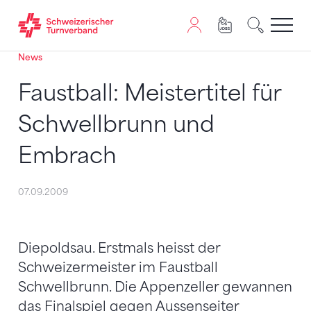
News
Zum Inhalt springen
Zur Sitemap navigieren
Zum Navigieren dieser Seite wird JavaScript benötigt. A
Faustball: Meistertitel für
Schwellbrunn und
Embrach
07.09.2009
Diepoldsau. Erstmals heisst der
Schweizermeister im Faustball
Schwellbrunn. Die Appenzeller gewannen
das Finalspiel gegen Aussenseiter