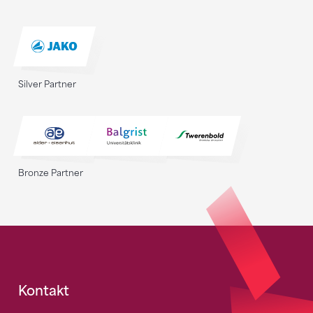
Silver Partner
Bronze Partner
Fusszeile
Kontakt