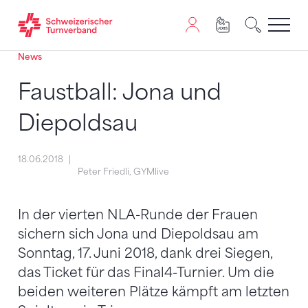
News
Zum Inhalt springen
Zur Sitemap navigieren
Zum Navigieren dieser Seite wird JavaScript benötigt. A
Faustball: Jona und
Diepoldsau
18.06.2018
Peter Friedli, GYMlive
In der vierten NLA-Runde der Frauen
sichern sich Jona und Diepoldsau am
Sonntag, 17. Juni 2018, dank drei Siegen,
das Ticket für das Final4-Turnier. Um die
beiden weiteren Plätze kämpft am letzten