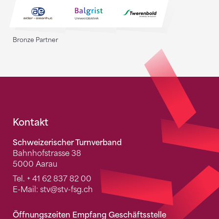
Bronze Partner
Fusszeile
Kontakt
Schweizerischer Turnverband
Bahnhofstrasse 38
5000 Aarau
Tel.
+ 41 62 837 82 00
E-Mail:
stv
@stv-fsg.ch
Öffnungszeiten Empfang Geschäftsstelle