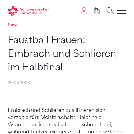
News
Zum Inhalt springen
Zur Sitemap navigieren
Zum Navigieren dieser Seite wird JavaScript benötigt. A
Faustball Frauen:
Embrach und Schlieren
im Halbfinal
30.06.2008
Embrach und Schlieren qualifizieren sich
vorzeitig fürs Meisterschafts-Halbfinale.
Wigoltingen ist praktisch auch schon dabei,
während Titelverteidiger Amsteg noch die letzte