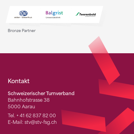
Bronze Partner
Fusszeile
Kontakt
Schweizerischer Turnverband
Bahnhofstrasse 38
5000 Aarau
Tel.
+ 41 62 837 82 00
E-Mail:
stv
@stv-fsg.ch