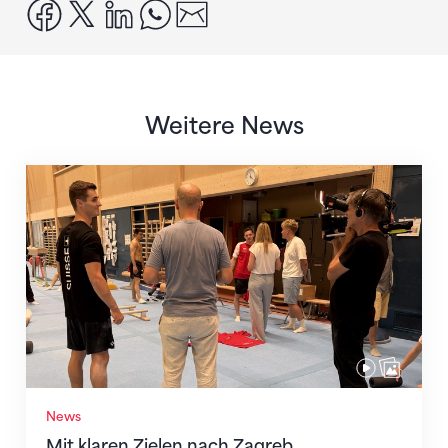
facebook
x
linkedin
whatsapp
email
Weitere News
Mit klaren Zielen nach Zagreb
News
Mit klaren Zielen nach Zagreb