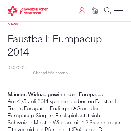
News
Zum Inhalt springen
Zur Sitemap navigieren
Zum Navigieren dieser Seite wird JavaScript benötigt. A
Faustball: Europacup
2014
07.07.2014
Chantal Weinmann
Männer: Widnau gewinnt den Europacup
Am 4./5. Juli 2014 spielten die besten Faustball-
Teams Europas in Endingen AG um den
Europacup-Sieg. Im Finalspiel setzt sich
Schweizer Meister Widnau mit 4:2 Sätzen gegen
Titelverteidiger Pfungstadt (De) durch. Die