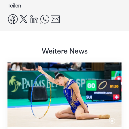
Teilen
facebook
x
linkedin
whatsapp
email
Weitere News
Nächster Halt: Weltmeisterschaft